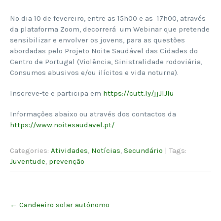
No dia 10 de fevereiro, entre as 15h00 e as 17h00, através
da plataforma Zoom, decorrerá um Webinar que pretende
sensibilizar e envolver os jovens, para as questões
abordadas pelo Projeto Noite Saudável das Cidades do
Centro de Portugal (Violência, Sinistralidade rodoviária,
Consumos abusivos e/ou ilícitos e vida noturna).
Inscreve-te e participa em
https://cutt.ly/jjJIJIu
Informações abaixo ou através dos contactos da
https://www.noitesaudavel.pt/
Categories:
Atividades
,
Notícias
,
Secundário
| Tags:
Juventude
,
prevenção
Post
←
Candeeiro solar autónomo
navigation