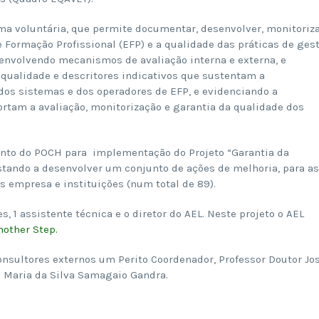
a voluntária, que permite documentar, desenvolver, monitoriza
 e Formação Profissional (EFP) e a qualidade das práticas de gest
envolvendo mecanismos de avaliação interna e externa, e
e qualidade e descritores indicativos que sustentam a
 dos sistemas e dos operadores de EFP, e evidenciando a
rtam a avaliação, monitorização e garantia da qualidade dos
ento do POCH para implementação do Projeto “Garantia da
stando a desenvolver um conjunto de ações de melhoria, para as
 empresa e instituições (num total de 89).
, 1 assistente técnica e o diretor do AEL. Neste projeto o AEL
nother Step.
consultores externos um Perito Coordenador, Professor Doutor Jo
la Maria da Silva Samagaio Gandra.