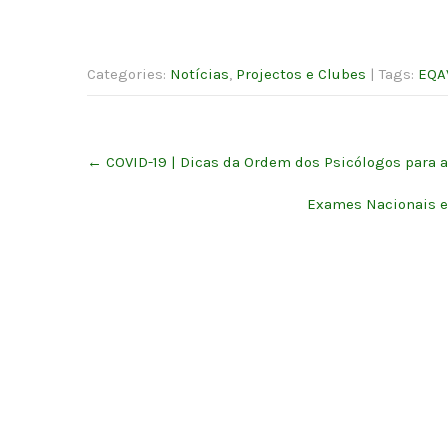
Categories:
Notícias
,
Projectos e Clubes
| Tags:
EQA
Post
←
COVID-19 | Dicas da Ordem dos Psicólogos para 
navigation
Exames Nacionais e 