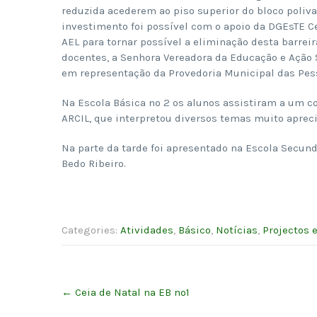
reduzida acederem ao piso superior do bloco polival
investimento foi possível com o apoio da DGEsTE 
AEL para tornar possível a eliminação desta barrei
docentes, a Senhora Vereadora da Educação e Ação So
em representação da Provedoria Municipal das Pe
Na Escola Básica nº 2 os alunos assistiram a um c
ARCIL, que interpretou diversos temas muito apreci
Na parte da tarde foi apresentado na Escola Secundá
Bedo Ribeiro.
Categories:
Atividades
,
Básico
,
Notícias
,
Projectos 
Post
←
Ceia de Natal na EB nº1
navigation