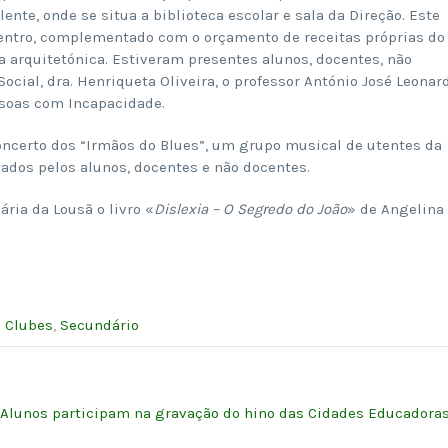
ente, onde se situa a biblioteca escolar e sala da Direção. Este
Centro, complementado com o orçamento de receitas próprias do
ra arquitetónica. Estiveram presentes alunos, docentes, não
cial, dra. Henriqueta Oliveira, o professor António José Leonar
ssoas com Incapacidade.
oncerto dos “Irmãos do Blues”, um grupo musical de utentes da
ados pelos alunos, docentes e não docentes.
ria da Lousã o livro «
Dislexia – O Segredo do João
» de Angelina
e Clubes
,
Secundário
Alunos participam na gravação do hino das Cidades Educadora