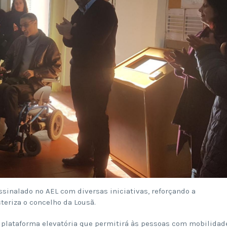
ssinalado no AEL com diversas iniciativas, reforçando a
teriza o concelho da Lousã.
 plataforma elevatória que permitirá às pessoas com mobilidad