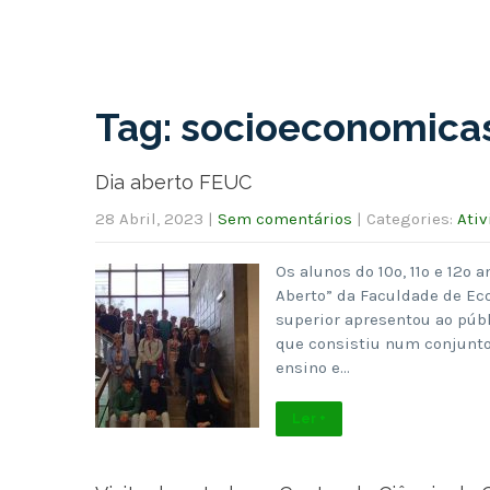
Tag: socioeconomica
Dia aberto FEUC
28 Abril, 2023
|
Sem comentários
| Categories:
Ativ
Os alunos do 10º, 11º e 12º
Aberto” da Faculdade de Ec
superior apresentou ao públi
que consistiu num conjunto
ensino e…
Ler +