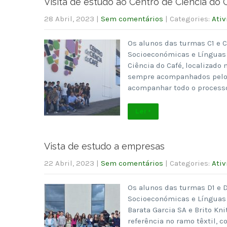
Visita de estudo ao Centro de Ciência do 
28 Abril, 2023
|
Sem comentários
| Categories:
Ativ
Os alunos das turmas C1 e C
Socioeconómicas e Línguas 
Ciência do Café, localizado 
sempre acompanhados pelo 
acompanhar todo o process
Ler +
Vista de estudo a empresas
22 Abril, 2023
|
Sem comentários
| Categories:
Ativ
Os alunos das turmas D1 e D
Socioeconómicas e Línguas
Barata Garcia SA e Brito Kn
referência no ramo têxtil, 