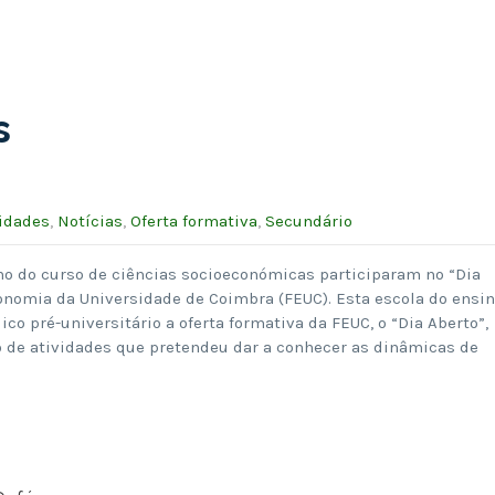
s
idades
,
Notícias
,
Oferta formativa
,
Secundário
 ano do curso de ciências socioeconómicas participaram no “Dia
onomia da Universidade de Coimbra (FEUC). Esta escola do ensi
co pré-universitário a oferta formativa da FEUC, o “Dia Aberto”,
 de atividades que pretendeu dar a conhecer as dinâmicas de