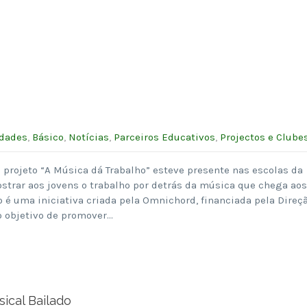
idades
,
Básico
,
Notícias
,
Parceiros Educativos
,
Projectos e Clube
o projeto “A Música dá Trabalho” esteve presente nas escolas da
strar aos jovens o trabalho por detrás da música que chega aos
o é uma iniciativa criada pela Omnichord, financiada pela Direç
o objetivo de promover…
sical Bailado