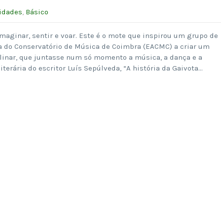
idades
,
Básico
maginar, sentir e voar. Este é o mote que inspirou um grupo de
ca do Conservatório de Música de Coimbra (EACMC) a criar um
plinar, que juntasse num só momento a música, a dança e a
literária do escritor Luís Sepúlveda, “A história da Gaivota…