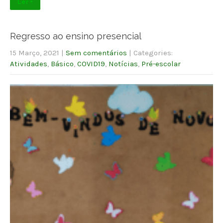
Ler +
Regresso ao ensino presencial
15 Março, 2021
|
Sem comentários
| Categories:
Atividades
,
Básico
,
COVID19
,
Notícias
,
Pré-escolar