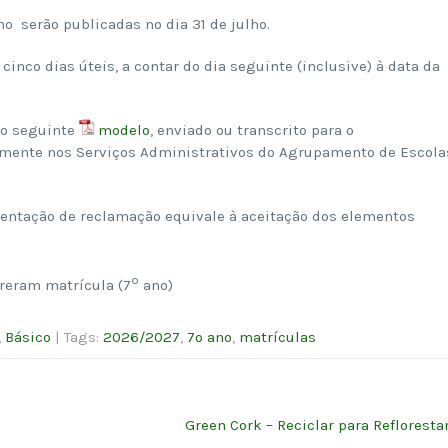
o serão publicadas no dia 31 de julho.
nco dias úteis, a contar do dia seguinte (inclusive) à data da
do seguinte
modelo
, enviado ou transcrito para o
mente nos Serviços Administrativos do Agrupamento de Escola
esentação de reclamação equivale à aceitação dos elementos
º
ereram matrícula (7
ano)
,
Básico
| Tags:
2026/2027
,
7º ano
,
matrículas
Green Cork – Reciclar para Refloresta