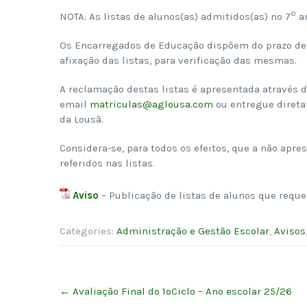
º
NOTA: As listas de alunos(as) admitidos(as) no 7
an
Os Encarregados de Educação dispõem do prazo de ci
afixação das listas, para verificação das mesmas.
A reclamação destas listas é apresentada através 
email
matriculas@aglousa.com
ou entregue direta
da Lousã.
Considera-se, para todos os efeitos, que a não apr
referidos nas listas.
Aviso
– Publicação de listas de alunos que requ
Categories:
Administração e Gestão Escolar
,
Avisos
Post
←
Avaliação Final do 1ºCiclo – Ano escolar 25/26
navigation