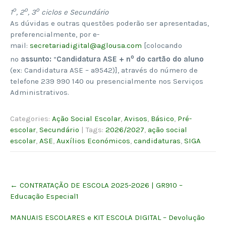
º
º
º
1
, 2
, 3
ciclos e Secundário
As dúvidas e outras questões poderão ser apresentadas,
preferencialmente, por e-
mail:
secretariadigital@aglousa.com
[colocando
º
no
assunto:
“
Candidatura ASE + n
do cartão do aluno
(ex: Candidatura ASE – a9542)], através do número de
telefone 239 990 140 ou presencialmente nos Serviços
Administrativos.
Categories:
Ação Social Escolar
,
Avisos
,
Básico
,
Pré-
escolar
,
Secundário
| Tags:
2026/2027
,
ação social
escolar
,
ASE
,
Auxílios Económicos
,
candidaturas
,
SIGA
Post
←
CONTRATAÇÃO DE ESCOLA 2025-2026 | GR910 –
navigation
Educação Especial1
MANUAIS ESCOLARES e KIT ESCOLA DIGITAL – Devolução