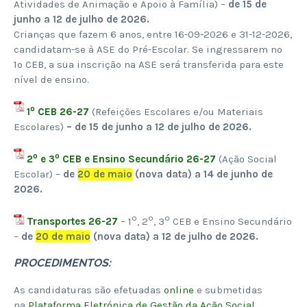
Atividades de Animação e Apoio à Família) –
de 15 de
junho a 12 de julho de 2026.
Crianças que fazem 6 anos, entre 16-09-2026 e 31-12-2026,
candidatam-se à ASE do Pré-Escolar. Se ingressarem no
1º CEB, a sua inscrição na ASE será transferida para este
nível de ensino.
º
1
CEB 26-27
(Refeições Escolares e/ou Materiais
Escolares)
– de 15 de junho a 12 de julho de 2026.
º
º
2
e 3
CEB e Ensino Secundário 26-27
(Ação Social
Escolar) –
de
20 de maio
(nova data) a 14 de junho de
2026.
º
º
º
Transportes 26-27
– 1
, 2
, 3
CEB e Ensino Secundário
–
de
20 de maio
(nova data) a 12 de julho de 2026.
PROCEDIMENTOS:
As candidaturas são efetuadas
online
e submetidas
na
Plataforma Eletrónica de Gestão da Ação Social