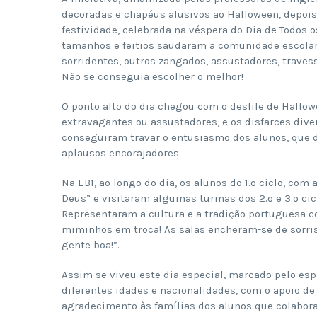
decoradas e chapéus alusivos ao Halloween, depois 
festividade, celebrada na véspera do Dia de Todos o
tamanhos e feitios saudaram a comunidade escolar.
sorridentes, outros zangados, assustadores, travess
Não se conseguia escolher o melhor!
O ponto alto do dia chegou com o desfile de Hallow
extravagantes ou assustadores, e os disfarces dive
conseguiram travar o entusiasmo dos alunos, que 
aplausos encorajadores.
Na EB1, ao longo do dia, os alunos do 1.º ciclo, co
Deus” e visitaram algumas turmas dos 2.º e 3.º cicl
Representaram a cultura e a tradição portuguesa c
miminhos em troca! As salas encheram-se de sorris
gente boa!”.
Assim se viveu este dia especial, marcado pelo espí
diferentes idades e nacionalidades, com o apoio de
agradecimento às famílias dos alunos que colabor