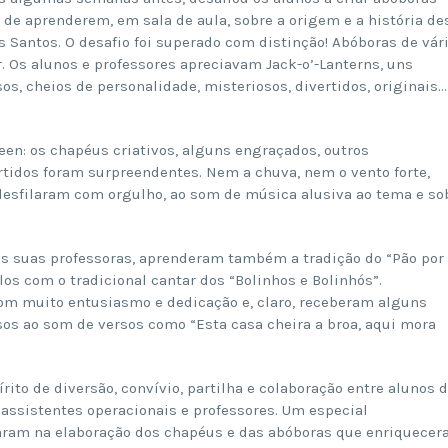
de aprenderem, em sala de aula, sobre a origem e a história de
s Santos. O desafio foi superado com distinção! Abóboras de vár
 Os alunos e professores apreciavam Jack-o’-Lanterns, uns
os, cheios de personalidade, misteriosos, divertidos, originais…
een: os chapéus criativos, alguns engraçados, outros
rtidos foram surpreendentes. Nem a chuva, nem o vento forte,
desfilaram com orgulho, ao som de música alusiva ao tema e so
m as suas professoras, aprenderam também a tradição do “Pão por
os com o tradicional cantar dos “Bolinhos e Bolinhós”.
om muito entusiasmo e dedicação e, claro, receberam alguns
os ao som de versos como “Esta casa cheira a broa, aqui mora
rito de diversão, convívio, partilha e colaboração entre alunos 
 assistentes operacionais e professores. Um especial
aram na elaboração dos chapéus e das abóboras que enriquece