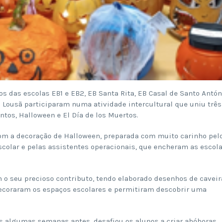
clos das escolas EB1 e EB2, EB Santa Rita, EB Casal de Santo Antón
Lousã participaram numa atividade intercultural que uniu três
antos, Halloween e El Día de los Muertos.
om a decoração de Halloween, preparada com muito carinho pel
Escolar e pelas assistentes operacionais, que encheram as escol
 o seu precioso contributo, tendo elaborado desenhos de caveir
decoraram os espaços escolares e permitiram descobrir uma
ês algumas semanas antes, desafiou os alunos a criar abóboras