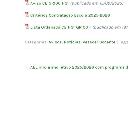
Aviso CE GR100 H31
(publicado em 15/09/2025)
Critérios Contratação Escola 2025-2026
Lista Ordenada CE H31 GR100
–
(publicado em 19/
Categories:
Avisos
,
Notícias
,
Pessoal Docente
| Tag
Post
←
AEL inicia ano letivo 2025/2026 com programa d
navigation