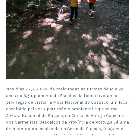
Nos dias 27, 28 e 30 de maio todas as turmas do 1º e 2º
anos do Agrupamento de Escolas da Lousã tiveram o
privilégio de visitar a Mata Nacional do Bussaco, um local
escolhido pelo seu património ambiental riquíssimo.
A Mata Nacional do Buçaco, ou Cerca do Antigo Convento
dos Carmelitas Descalços da Província de Portugal, é uma
área protegida localizada na Serra do Buçaco, freguesia