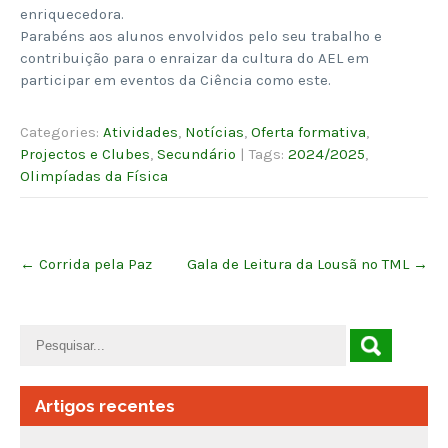
enriquecedora.
Parabéns aos alunos envolvidos pelo seu trabalho e
contribuição para o enraizar da cultura do AEL em
participar em eventos da Ciência como este.
Categories:
Atividades
,
Notícias
,
Oferta formativa
,
Projectos e Clubes
,
Secundário
| Tags:
2024/2025
,
Olimpíadas da Física
Post
←
Corrida pela Paz
Gala de Leitura da Lousã no TML
→
navigation
Artigos recentes