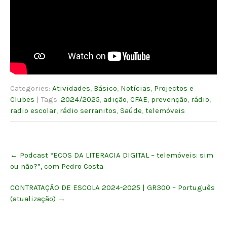
Categories:
Atividades
,
Básico
,
Notícias
,
Projectos e
Clubes
| Tags:
2024/2025
,
adição
,
CFAE
,
prevenção
,
rádio
,
radio escolar
,
rádio serranitos
,
Saúde
,
telemóveis
Post
←
Podcast “ECOS DA LITERACIA DIGITAL – telemóveis: sim
navigation
ou não?”, com Pedro Costa
CONTRATAÇÃO DE ESCOLA 2024-2025 | GR300 – Português
(atualização)
→