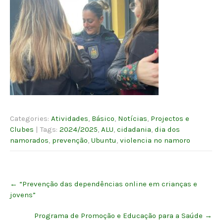
Categories:
Atividades
,
Básico
,
Notícias
,
Projectos e
Clubes
| Tags:
2024/2025
,
ALU
,
cidadania
,
dia dos
namorados
,
prevenção
,
Ubuntu
,
violencia no namoro
Post
←
“Prevenção das dependências online em crianças e
navigation
jovens”
Programa de Promoção e Educação para a Saúde
→