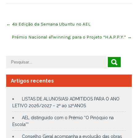
Post
←
4ª Edição da Semana Ubuntu no AEL
navigation
Prémio Nacional eTwinning para o Projeto “H.A.P.P.Y.”
→
Artigos recentes
LISTAS DE ALUNOS(AS) ADMITIDOS PARA O ANO
LETIVO 2026/2027 – 2º ao 12ºANOS
AEL distinguido com o Prémio “O Pinóquio na
Escola””
Conselho Geral acompanha a evolução das obras