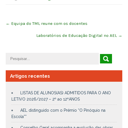
Post
←
Equipa do TML reune com os docentes
navigation
Laboratórios de Educação Digital no AEL
→
Artigos recentes
LISTAS DE ALUNOS(AS) ADMITIDOS PARA O ANO
LETIVO 2026/2027 – 2º ao 12ºANOS
AEL distinguido com o Prémio “O Pinóquio na
Escola””
Conselho Geral acompanha a evolução das obras