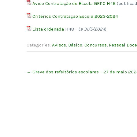
Aviso Contratação de Escola GR110 H48
(publica
Critérios Contratação Escola 2023-2024
Lista ordenada
H48 – (
a 31/5/2024
)
Categories:
Avisos
,
Básico
,
Concursos
,
Pessoal Doce
Post
←
Greve dos refeitórios escolares – 27 de maio 202
navigation