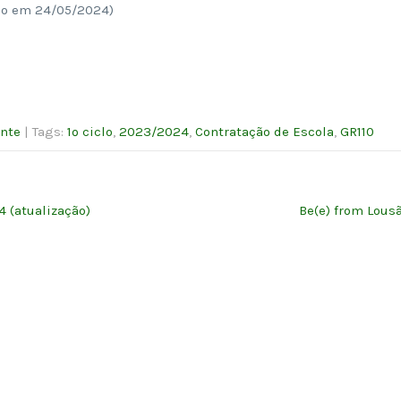
do em 24/05/2024)
nte
| Tags:
1º ciclo
,
2023/2024
,
Contratação de Escola
,
GR110
4 (atualização)
Be(e) from Lous