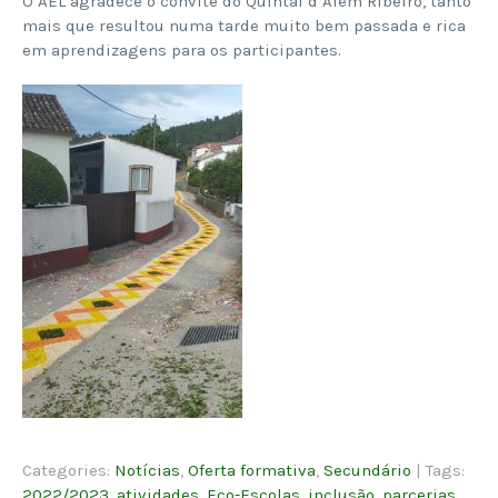
O AEL agradece o convite do Quintal d’Além Ribeiro, tanto
mais que resultou numa tarde muito bem passada e rica
em aprendizagens para os participantes.
Categories:
Notícias
,
Oferta formativa
,
Secundário
| Tags:
2022/2023
,
atividades
,
Eco-Escolas
,
inclusão
,
parcerias
,