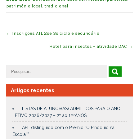
património local
,
tradicional
Post
←
Inscrições ATL 2ºe 3º ciclo e secundário
navigation
Hotel para insectos – atividade DAC
→
Artigos recentes
LISTAS DE ALUNOS(AS) ADMITIDOS PARA O ANO
LETIVO 2026/2027 – 2º ao 12ºANOS
AEL distinguido com o Prémio “O Pinóquio na
Escola””