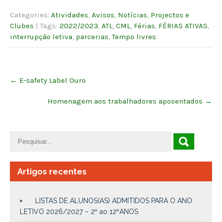
Categories:
Atividades
,
Avisos
,
Notícias
,
Projectos e
Clubes
| Tags:
2022/2023
,
ATL
,
CML
,
Férias
,
FÉRIAS ATIVAS
,
interrupção letiva
,
parcerias
,
Tempo livres
Post
←
E-safety Label Ouro
navigation
Homenagem aos trabalhadores aposentados
→
Artigos recentes
LISTAS DE ALUNOS(AS) ADMITIDOS PARA O ANO
LETIVO 2026/2027 – 2º ao 12ºANOS