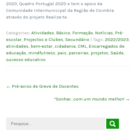
2020, Quadro Portugal 2020 e tem o apoio da
Comunidade Intermunicipal da Região de Coimbra
através do projeto Realiza-te.
Categories:
Atividades
,
Básico
,
Formação
,
Notícias
,
Pré-
escolar
,
Projectos e Clubes
,
Secundário
| Tags:
2022/2023
,
atividades
,
bem-estar
,
cidadania
,
CML
,
Encarregados de
educação
,
mindfulness
,
pais
,
parcerias
,
projetos
,
Saúde
,
sucesso educativo
Post
←
Pré-aviso de Greve de Docentes
navigation
“Sonhar…com um mundo melhor!
→