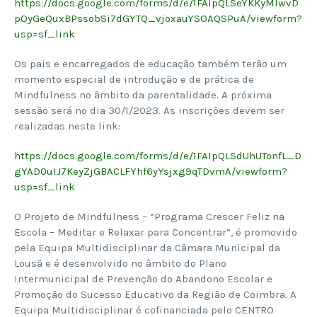
https://docs.google.com/forms/d/e/1FAIpQLSeYKKyMIwvD
pOyGeQuxBPssobSi7dGYTQ_vjoxauYSOAQSPuA/viewform?
usp=sf_link
Os pais e encarregados de educação também terão um
momento especial de introdução e de prática de
Mindfulness no âmbito da parentalidade. A próxima
sessão será no dia 30/1/2023. As inscrições devem ser
realizadas neste link:
https://docs.google.com/forms/d/e/1FAIpQLSdUhUTonfL_D
gYAD0uIJ7KeyZjGBACLFYhf6yYsjxg9qTDvmA/viewform?
usp=sf_link
O Projeto de Mindfulness – “Programa Crescer Feliz na
Escola – Meditar e Relaxar para Concentrar”, é promovido
pela Equipa Multidisciplinar da Câmara Municipal da
Lousã e é desenvolvido no âmbito do Plano
Intermunicipal de Prevenção do Abandono Escolar e
Promoção do Sucesso Educativo da Região de Coimbra. A
Equipa Multidisciplinar é cofinanciada pelo CENTRO