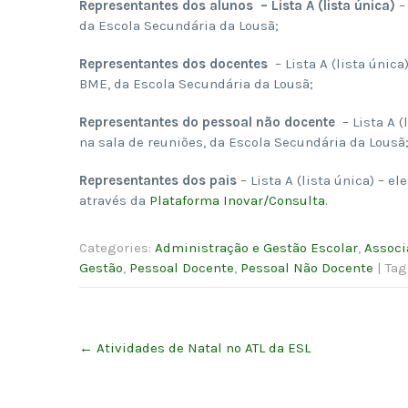
Representantes dos alunos – Lista A (lista única)
–
da Escola Secundária da Lousã;
Representantes dos docentes
– Lista A (lista única
BME, da Escola Secundária da Lousã;
Representantes do pessoal não docente
– Lista A (
na sala de reuniões, da Escola Secundária da Lousã
Representantes dos pais
– Lista A (lista única) – e
através da
Plataforma Inovar/Consulta
.
Categories:
Administração e Gestão Escolar
,
Associ
Gestão
,
Pessoal Docente
,
Pessoal Não Docente
| Ta
Post
←
Atividades de Natal no ATL da ESL
navigation