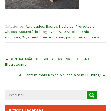
Categories:
Atividades
,
Básico
,
Notícias
,
Projectos e
Clubes
,
Secundário
| Tags:
2022/2023
,
cidadania
,
inclusão
,
Orçamento participativo
,
participação cívica
Post
←
CONTRATAÇÃO DE ESCOLA 2022-2023 | GR 540
navigation
Eletrotecnia
AEL obtém mais um selo “Escola sem Bullying”
→
Artigos recentes