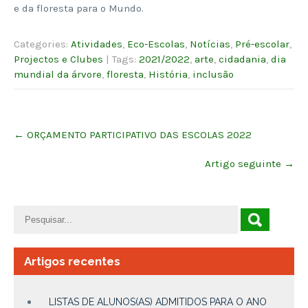
e da floresta para o Mundo.
Categories:
Atividades
,
Eco-Escolas
,
Notícias
,
Pré-escolar
,
Projectos e Clubes
| Tags:
2021/2022
,
arte
,
cidadania
,
dia
mundial da árvore
,
floresta
,
História
,
inclusão
Post
←
ORÇAMENTO PARTICIPATIVO DAS ESCOLAS 2022
navigation
Artigo seguinte
→
Artigos recentes
LISTAS DE ALUNOS(AS) ADMITIDOS PARA O ANO