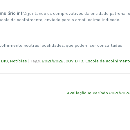
rmulário infra
juntando os comprovativos da entidade patronal 
cola de acolhimento, enviada para o email acima indicado.
colhimento noutras localidades, que podem ser consultadas
ID19
,
Notícias
| Tags:
2021/2022
,
COVID-19
,
Escola de acolhiment
Avaliação 1º Período 2021/202