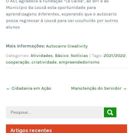
O AEL agradece à Fundação “La Caixa”, ao BPI e ao
Município da Lousã esta oportunidade para
aprendizagens diferentes, esperando que o autocarro
possa regressar à Lousã para ser usufruído por outros
alunos
Mais informações:
Autocarro Creativity
Categories:
Atividades
,
Básico
,
Notícias
| Tags:
2021/2022
,
cooperação
,
criatividade
,
empreendedorismo
Post
←
Cidadania em Ação
Manutenção do Servidor
→
navigation
Artigos recentes