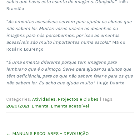
sabia que havia esta escrita de imagens. Obrigada!
” Inês
Brandão
“
As ementas acessíveis servem para ajudar os alunos que
não sabem ler. Muitas vezes usa-se os desenhos ou
imagens para nós percebermos, por isso as ementas
acessíveis são muito importantes numa escola.
” Mª do
Rosário Lourenço
“
É uma ementa diferente porque tem imagens para
lembrar o que é o almoço. Serve para ajudar os alunos que
têm deficiência, para os que não sabem falar e para os que
não sabem ler. Eu acho que ajuda muito.
” Hugo Duarte
Categories:
Atividades
,
Projectos e Clubes
| Tags:
2020/2021
,
Ementa
,
Ementa acessível
Post
←
MANUAIS ESCOLARES – DEVOLUÇÃO
navigation