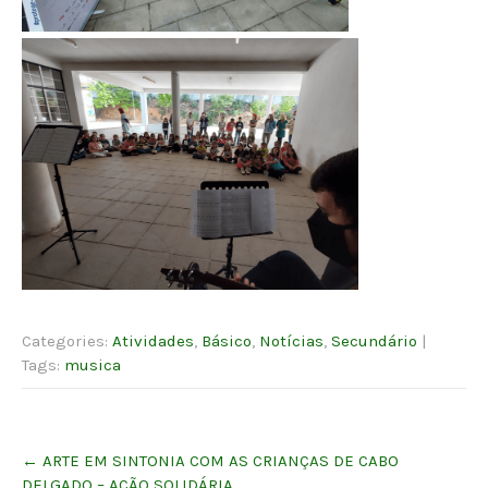
Categories:
Atividades
,
Básico
,
Notícias
,
Secundário
|
Tags:
musica
Post
←
ARTE EM SINTONIA COM AS CRIANÇAS DE CABO
navigation
DELGADO – AÇÃO SOLIDÁRIA