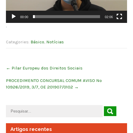
00:00
02:06
.
Categories:
Básico
,
Notícias
Post
←
Pilar Europeu dos Direitos Sociais
navigation
PROCEDIMENTO CONCURSAL COMUM AVISO Nº
10926/2019, 3/7, OE 201907/0102
→
Artigos recentes