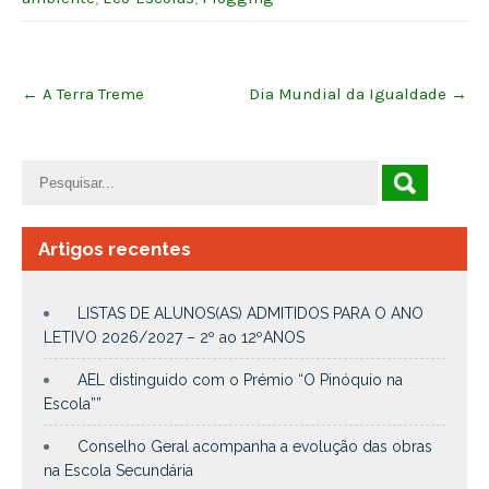
Post
←
A Terra Treme
Dia Mundial da Igualdade
→
navigation
Artigos recentes
LISTAS DE ALUNOS(AS) ADMITIDOS PARA O ANO
LETIVO 2026/2027 – 2º ao 12ºANOS
AEL distinguido com o Prémio “O Pinóquio na
Escola””
Conselho Geral acompanha a evolução das obras
na Escola Secundária