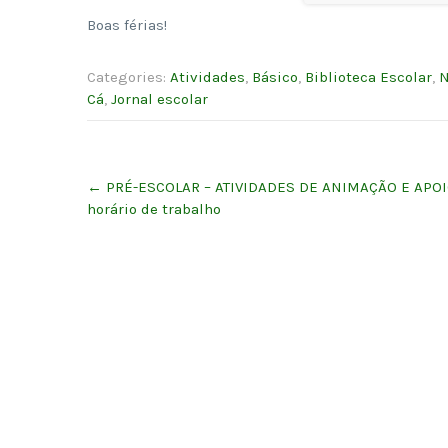
Boas férias!
Categories:
Atividades
,
Básico
,
Biblioteca Escolar
,
N
Cá
,
Jornal escolar
Post
←
PRÉ-ESCOLAR – ATIVIDADES DE ANIMAÇÃO E APOIO
navigation
horário de trabalho