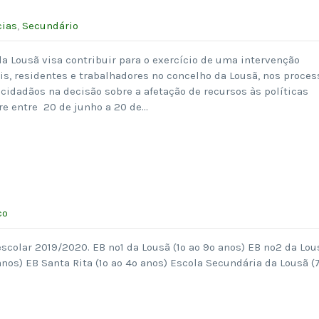
cias
,
Secundário
a Lousã visa contribuir para o exercício de uma intervenção
is, residentes e trabalhadores no concelho da Lousã, nos proces
 cidadãos na decisão sobre a afetação de recursos às políticas
re entre 20 de junho a 20 de…
co
scolar 2019/2020. EB nº1 da Lousã (1º ao 9º anos) EB nº2 da Lou
anos) EB Santa Rita (1º ao 4º anos) Escola Secundária da Lousã (