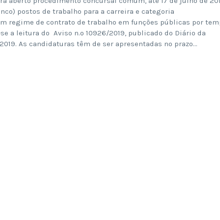
ra aberto procedimento concursal comum, até 17 de julho de 201
nco) postos de trabalho para a carreira e categoria
 em regime de contrato de trabalho em funções públicas por te
 a leitura do Aviso n.º 10926/2019, publicado do Diário da
 2019. As candidaturas têm de ser apresentadas no prazo…