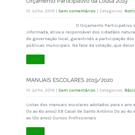
Orçamento Participativo da Lousã 2019
10 Julho, 2019
|
Sem comentários
| Categories:
Notí
O Orçamento Participativo d
informada, ativa e responsável dos cidadãos natura
de governação local, garantindo a participação dos
públicas municipais. Na fase da votação, que decor
Ler +
MANUAIS ESCOLARES 2019/2020
10 Julho, 2019
|
Sem comentários
| Categories:
Bási
Listas dos manuais escolares adotados para o ano e
(1º ao 6º anos) EB Casal de Santo António (1º ao 4º 
ao 12º anos) Cursos Profissionais
Ler +