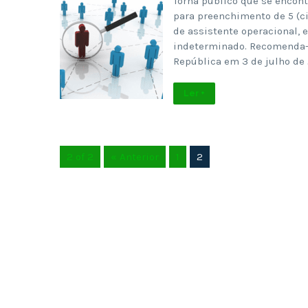
Torna público que se encont
para preenchimento de 5 (ci
de assistente operacional,
indeterminado. Recomenda-se
República em 3 de julho de
Ler +
2 of 2
« Anterior
1
2