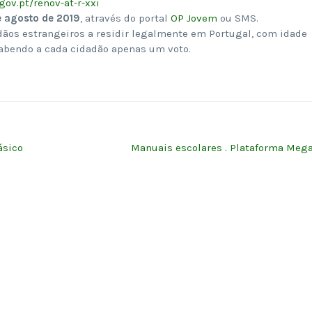
gov.pt/renov-at-r-xxi
e agosto de 2019
, através do portal
OP Jovem
ou SMS.
dãos estrangeiros a residir legalmente em Portugal, com idade
cabendo a cada cidadão apenas um voto.
ásico
Manuais escolares . Plataforma Meg