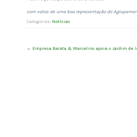
com votos de uma boa representação do Agrupame
Categories:
Notícias
Post
←
Empresa Barata & Marcelino apoia o Jardim de In
navigation