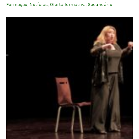
Formação
,
Notícias
,
Oferta formativa
,
Secundário