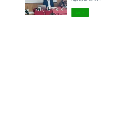
Ler +