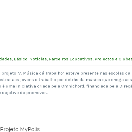
idades
,
Básico
,
Notícias
,
Parceiros Educativos
,
Projectos e Clube
o projeto “A Música dá Trabalho” esteve presente nas escolas da
strar aos jovens o trabalho por detrás da música que chega aos
o é uma iniciativa criada pela Omnichord, financiada pela Direç
o objetivo de promover…
Projeto MyPolis