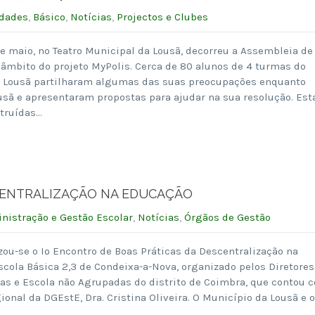
idades
,
Básico
,
Notícias
,
Projectos e Clubes
de maio, no Teatro Municipal da Lousã, decorreu a Assembleia de
âmbito do projeto MyPolis. Cerca de 80 alunos de 4 turmas do
 Lousã partilharam algumas das suas preocupações enquanto
usã e apresentaram propostas para ajudar na sua resolução. Est
truídas…
CENTRALIZAÇÃO NA EDUCAÇÃO
nistração e Gestão Escolar
,
Notícias
,
Órgãos de Gestão
izou-se o Iº Encontro de Boas Práticas da Descentralização na
scola Básica 2,3 de Condeixa-a-Nova, organizado pelos Diretores
s e Escola não Agrupadas do distrito de Coimbra, que contou 
onal da DGEstE, Dra. Cristina Oliveira. O Município da Lousã e o