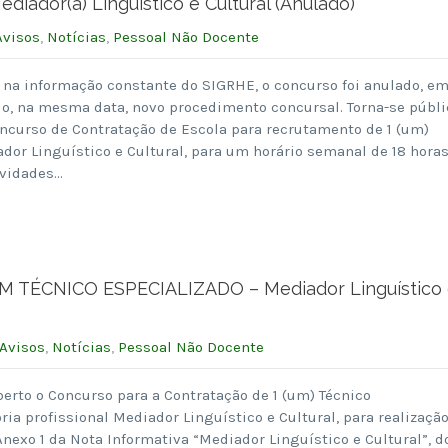
dor(a) Linguístico e Cultural (Anulado)
Avisos
,
Notícias
,
Pessoal Não Docente
 na informação constante do SIGRHE, o concurso foi anulado, e
do, na mesma data, novo procedimento concursal. Torna-se públi
oncurso de Contratação de Escola para recrutamento de 1 (um)
dor Linguístico e Cultural, para um horário semanal de 18 hora
ividades…
ÉCNICO ESPECIALIZADO – Mediador Linguístico 
Avisos
,
Notícias
,
Pessoal Não Docente
berto o Concurso para a Contratação de 1 (um) Técnico
ria profissional Mediador Linguístico e Cultural, para realizaçã
Anexo 1 da Nota Informativa “Mediador Linguístico e Cultural”, d