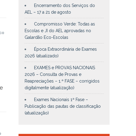
Encerramento dos Serviços do
AEL – 17 a 21 de agosto
Compromisso Verde: Todas as
m
Escolas e JI do AEL aprovadas no
co
Galardão Eco-Escolas
s
Época Extraordinária de Exames
2026 (atualizado)
EXAMES e PROVAS NACIONAIS
2026 – Consulta de Provas e
Reapreciações – 1.ª FASE – corrigidos
e
digitalmente (atualização)
Exames Nacionais 1ª Fase –
Publicação das pautas de classificação
(atualização)
o
o