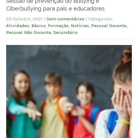
Sessão de prevenção do Bullying e
Ciberbullying para pais e educadores
29 Outubro, 2021
|
Sem comentários
| Categories:
Atividades
,
Básico
,
Formação
,
Notícias
,
Pessoal Docente
,
Pessoal Não Docente
,
Secundário