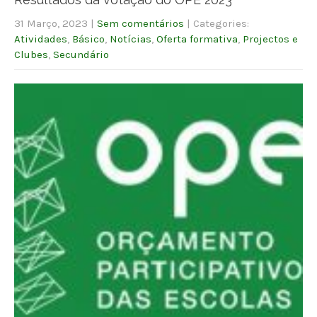
31 Março, 2023
|
Sem comentários
| Categories:
Atividades
,
Básico
,
Notícias
,
Oferta formativa
,
Projectos e
Clubes
,
Secundário