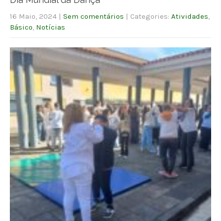
16 Maio, 2024
|
Sem comentários
| Categories:
Atividades
,
Básico
,
Notícias