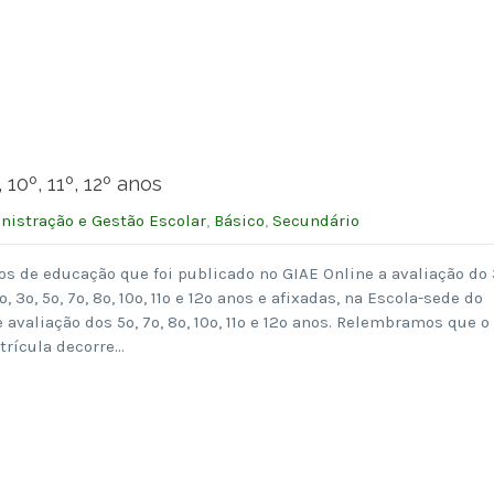
, 10º, 11º, 12º anos
nistração e Gestão Escolar
,
Básico
,
Secundário
s de educação que foi publicado no GIAE Online a avaliação do
, 3º, 5º, 7º, 8º, 10º, 11º e 12º anos e afixadas, na Escola-sede do
 avaliação dos 5º, 7º, 8º, 10º, 11º e 12º anos. Relembramos que o
trícula decorre…