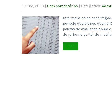
1 Julho, 2020
|
Sem comentários
| Categories:
Admin
Informam-se os encarregado
período dos alunos dos 4º, 6
pautas de avaliação do 6º e
de julho no portal de matrí
Ler +