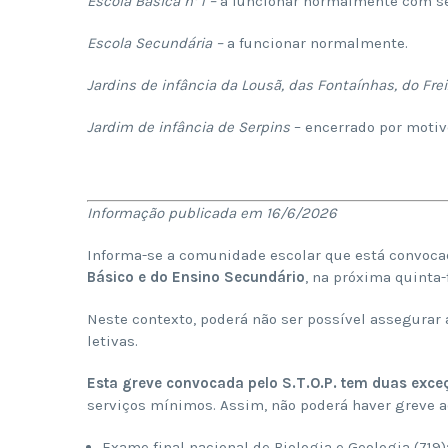
Escola Básica n
1 –
a funcionar normalmente com se
Escola Secundária –
a funcionar normalmente.
Jardins de infância da Lousã, das Fontaínhas, do Fre
Jardim de infância de Serpins
– encerrado por motiv
Informação publicada em 16/6/2026
Informa-se a comunidade escolar que está convo
Básico e do Ensino Secundário
, na próxima quinta-f
Neste contexto, poderá não ser possível assegurar
letivas.
Esta greve convocada pelo S.T.O.P. tem duas exce
serviços mínimos. Assim, não poderá haver greve a
Exame final nacional de Biologia e Geologia (719)