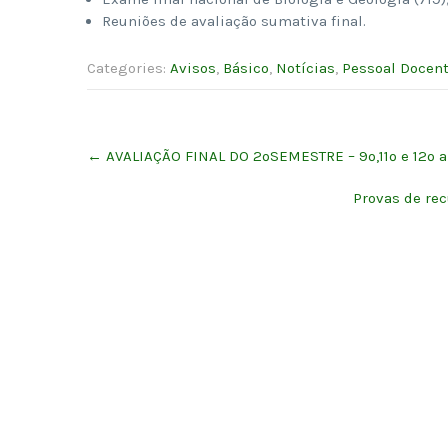
Reuniões de avaliação sumativa final.
Categories:
Avisos
,
Básico
,
Notícias
,
Pessoal Docen
Post
←
AVALIAÇÃO FINAL DO 2ºSEMESTRE – 9º,11º e 12º 
navigation
Provas de re