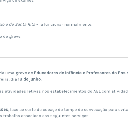
rviço de exames.
ixo e de Santa Rita
– a funcionar normalmente.
o de greve.
cada uma
greve de Educadores de Infância e Professores do Ensi
eira, dia
18 de junho
.
 as atividades letivas nos estabelecimentos do AEL com ativida
ções
, face ao curto de espaço de tempo de convocação para evita
o trabalho associado aos seguintes serviços:
;