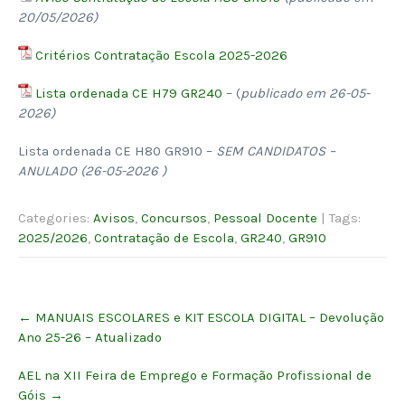
20/05/2026)
Critérios Contratação Escola 2025-2026
Lista ordenada CE H79 GR240
– (
publicado em 26-05-
2026)
Lista ordenada CE H80 GR910 –
SEM CANDIDATOS –
ANULADO (26-05-2026 )
Categories:
Avisos
,
Concursos
,
Pessoal Docente
| Tags:
2025/2026
,
Contratação de Escola
,
GR240
,
GR910
Post
←
MANUAIS ESCOLARES e KIT ESCOLA DIGITAL – Devolução
navigation
Ano 25-26 – Atualizado
AEL na XII Feira de Emprego e Formação Profissional de
Góis
→