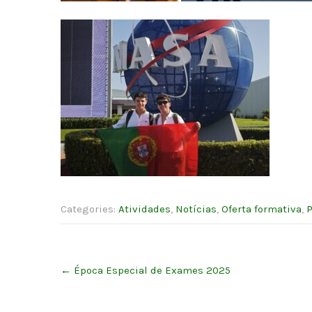
Categories:
Atividades
,
Notícias
,
Oferta formativa
,
P
Post
←
Época Especial de Exames 2025
navigation