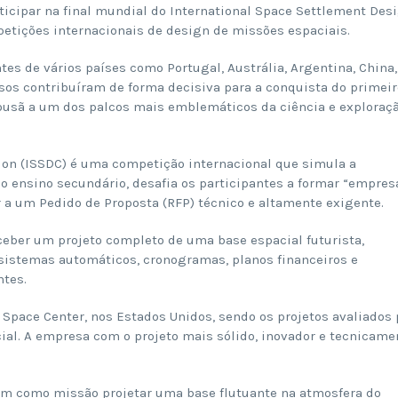
ticipar na final mundial do International Space Settlement Des
etições internacionais de design de missões espaciais.
 de vários países como Portugal, Austrália, Argentina, China,
sos contribuíram de forma decisiva para a conquista do primeir
Lousã a um dos palcos mais emblemáticos da ciência e exploraç
ion (ISSDC) é uma competição internacional que simula a
do ensino secundário, desafia os participantes a formar “empres
a um Pedido de Proposta (RFP) técnico e altamente exigente.
eber um projeto completo de uma base espacial futurista,
 sistemas automáticos, cronogramas, planos financeiros e
ntes.
Space Center, nos Estados Unidos, sendo os projetos avaliados 
ial. A empresa com o projeto mais sólido, inovador e tecnicame
ram como missão projetar uma base flutuante na atmosfera do