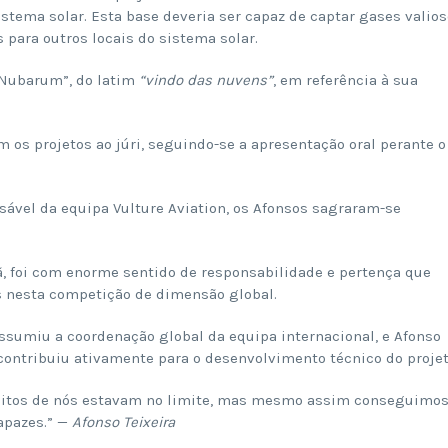
stema solar. Esta base deveria ser capaz de captar gases valio
s para outros locais do sistema solar.
“Nubarum”, do latim
“vindo das nuvens”
, em referência à sua
 os projetos ao júri, seguindo-se a apresentação oral perante o
sável da equipa Vulture Aviation, os Afonsos sagraram-se
 foi com enorme sentido de responsabilidade e pertença que
ís nesta competição de dimensão global.
assumiu a coordenação global da equipa internacional, e Afonso
ontribuiu ativamente para o desenvolvimento técnico do projet
Muitos de nós estavam no limite, mas mesmo assim conseguimo
apazes.” —
Afonso Teixeira