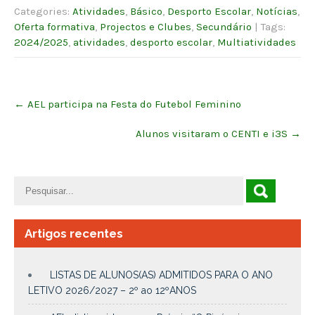
Categories:
Atividades
,
Básico
,
Desporto Escolar
,
Notícias
,
Oferta formativa
,
Projectos e Clubes
,
Secundário
| Tags:
2024/2025
,
atividades
,
desporto escolar
,
Multiatividades
Post
←
AEL participa na Festa do Futebol Feminino
navigation
Alunos visitaram o CENTI e i3S
→
Artigos recentes
LISTAS DE ALUNOS(AS) ADMITIDOS PARA O ANO
LETIVO 2026/2027 – 2º ao 12ºANOS