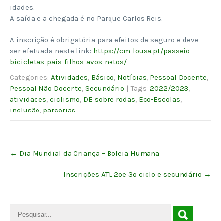
idades.
A saída e a chegada é no Parque Carlos Reis.
A inscrição é obrigatória para efeitos de seguro e deve
ser efetuada neste link:
https://cm-lousa.pt/passeio-
bicicletas-pais-filhos-avos-
netos/
Categories:
Atividades
,
Básico
,
Notícias
,
Pessoal Docente
,
Pessoal Não Docente
,
Secundário
| Tags:
2022/2023
,
atividades
,
ciclismo
,
DE sobre rodas
,
Eco-Escolas
,
inclusão
,
parcerias
Post
←
Dia Mundial da Criança – Boleia Humana
navigation
Inscrições ATL 2ºe 3º ciclo e secundário
→