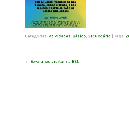
Categories:
Atividades
,
Básico
,
Secundário
| Tags:
2
Post
←
Ex-alunos visitam a ESL
navigation