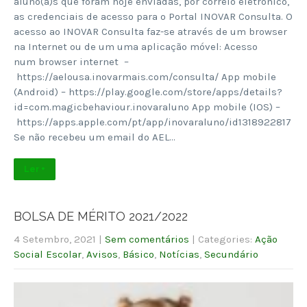
aluno(a)s que foram hoje enviadas, por correio eletrónico,
as credenciais de acesso para o Portal INOVAR Consulta. O
acesso ao INOVAR Consulta faz-se através de um browser
na Internet ou de um uma aplicação móvel: Acesso
num browser internet –
https://aelousa.inovarmais.com/consulta/ App mobile
(Android) – https://play.google.com/store/apps/details?
id=com.magicbehaviour.inovaraluno App mobile (IOS) –
https://apps.apple.com/pt/app/inovaraluno/id1318922817
Se não recebeu um email do AEL…
Ler +
BOLSA DE MÉRITO 2021/2022
4 Setembro, 2021
|
Sem comentários
| Categories:
Ação
Social Escolar
,
Avisos
,
Básico
,
Notícias
,
Secundário