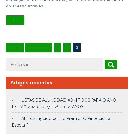
do acesso através…
Ler +
3 of 3
« Anterior
1
2
3
Artigos recentes
LISTAS DE ALUNOS(AS) ADMITIDOS PARA O ANO
LETIVO 2026/2027 – 2º ao 12ºANOS
AEL distinguido com o Prémio “O Pinóquio na
Escola””