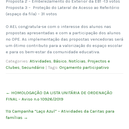
Proposta 2 – Embelezamento do Exterior da EB1 -13 votos
Proposta 3 – Proteção do Lateral de Acesso ao Refeitório
(espaço da fila) – 31 votos
O AEL congratula-se com o interesse dos alunos nas
propostas apresentadas e com a participação dos alunos
no OPE. As implementação das propostas vencedoras será
um ótimo contributo para a valorização do espaço escolar
e para os bem-estar da comunidade educativa.
Categories:
Atividades
,
Básico
,
Notícias
,
Projectos e
Clubes
,
Secundário
| Tags:
Orçamento participativo
Post
←
HOMOLOGAÇÃO DA LISTA UNITÁRIA DE ORDENAÇÃO
navigation
FINAL – Aviso n.º 10926/2019
11ª Campanha “Laço Azul” – Atividades da Caritas para
famílias
→