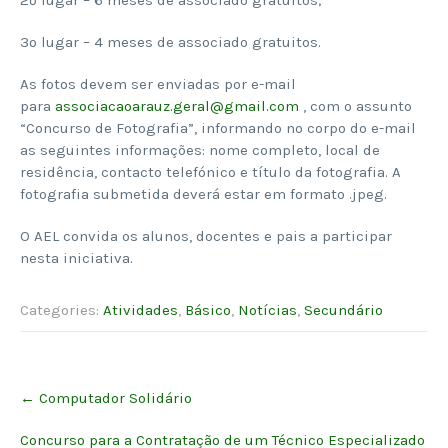
2º lugar – 6 meses de associado gratuitos;
3º lugar – 4 meses de associado gratuitos.
As fotos devem ser enviadas por e-mail
para
associacaoarauz.geral@gmail.com
, com o assunto
“Concurso de Fotografia”, informando no corpo do e-mail
as seguintes informações: nome completo, local de
residência, contacto telefónico e título da fotografia. A
fotografia submetida deverá estar em formato .jpeg.
O AEL convida os alunos, docentes e pais a participar
nesta iniciativa.
Categories:
Atividades
,
Básico
,
Notícias
,
Secundário
Post
←
Computador Solidário
navigation
Concurso para a Contratação de um Técnico Especializado