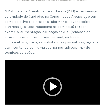
O Gabinete de Atendimento ao Jovem (GAJ) é um serviço
da Unidade de Cuidados na Comunidade Arouce que tem
como objetivo esclarecer e informar os jovens sobre
diversas questões relacionadas com a saúde (por
exemplo, alimentação, educação sexual (relações de
amizade, namoro, orientação sexual, métodos
contracetivos, doenças, substâncias psicoativas, higiene,
etc.), contando com uma equipa multidisciplinar de
técnicos de saúde.
Reprodutor
de
vídeo