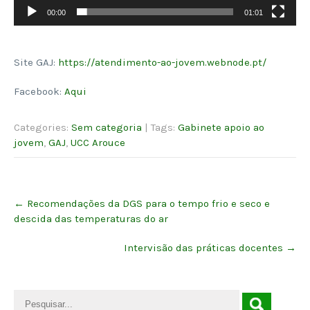
00:00
01:01
Site GAJ:
https://atendimento-ao-jovem.webnode.pt/
Facebook:
Aqui
Categories:
Sem categoria
| Tags:
Gabinete apoio ao
jovem
,
GAJ
,
UCC Arouce
Post
←
Recomendações da DGS para o tempo frio e seco e
navigation
descida das temperaturas do ar
Intervisão das práticas docentes
→